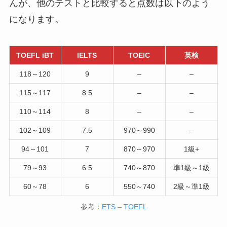
んが、他のテストと比較すると点数は以下のよう
になります。
TOEFL iBT
IELTS
TOEIC
英検
118～120
9
–
–
115～117
8.5
–
–
110～114
8
–
–
102～109
7.5
970～990
–
94～101
7
870～970
1級+
79～93
6.5
740～870
準1級～1級
60～78
6
550～740
2級～準1級
参考：
ETS – TOEFL