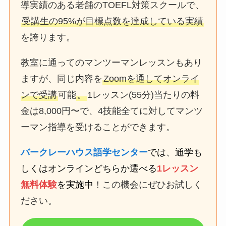
導実績のある老舗のTOEFL対策スクールで、
受講生の95%が目標点数を達成している実績
を誇ります。
教室に通ってのマンツーマンレッスンもあり
ますが、同じ内容を
Zoomを通してオンライ
ンで受講
可能
。
1レッスン(55分)当たりの料
金は8,000円〜で、4技能全てに対してマンツ
ーマン指導を受けることができます。
バークレーハウス語学センター
では、通学も
しくはオンラインどちらか選べる
1レッスン
無料体験
を実施中
！この機会にぜひお試しく
ださい。