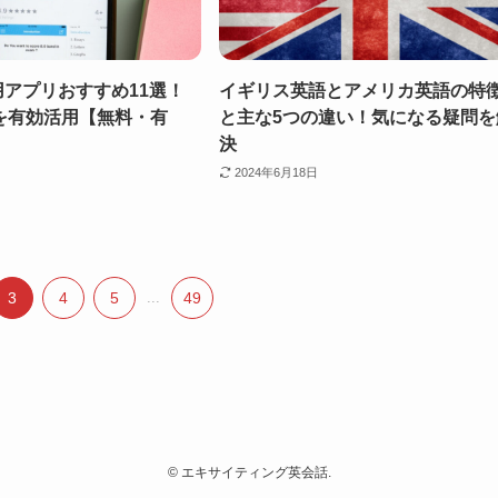
策用アプリおすすめ11選！
イギリス英語とアメリカ英語の特
を有効活用【無料・有
と主な5つの違い！気になる疑問を
決
2024年6月18日
3
4
5
...
49
©
エキサイティング英会話.