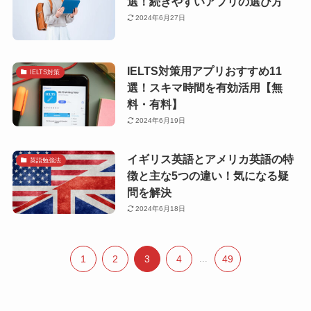
選！続きやすいアプリの選び方
2024年6月27日
IELTS対策用アプリおすすめ11
IELTS対策
選！スキマ時間を有効活用【無
料・有料】
2024年6月19日
イギリス英語とアメリカ英語の特
英語勉強法
徴と主な5つの違い！気になる疑
問を解決
2024年6月18日
1
2
3
4
...
49