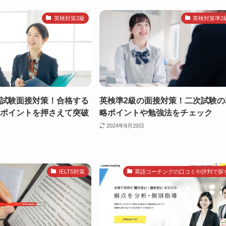
英検対策2級
英検対策準2
次試験面接対策！合格する
英検準2級の面接対策！二次試験の
のポイントを押さえて突破
略ポイントや勉強法をチェック
2024年8月20日
IELTS対策
英語コーチングの口コミや評判で探