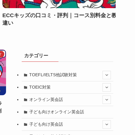
やECCジュニアとの
【TOEIC対策】シャドーイン
れる効果的なやり方も
す
カテゴリー
TOEFL/IELTS他試験対策
TOEIC対策
オンライン英会話
ラ
判
子ども向けオンライン英会話
子ども向け英会話