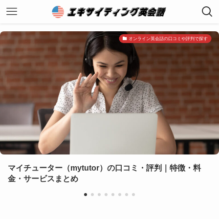
オンライン英会話の口コミや評判で探す
ー（mytutor）の口コミ・評判｜特徴・料
カランメ
スまとめ
ための学