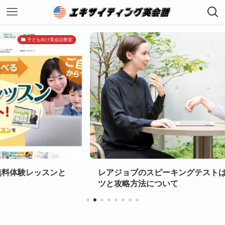
英会話教室
ンと
レアジョブのスピーキングテストは難しい？受け
ツと攻略方法について