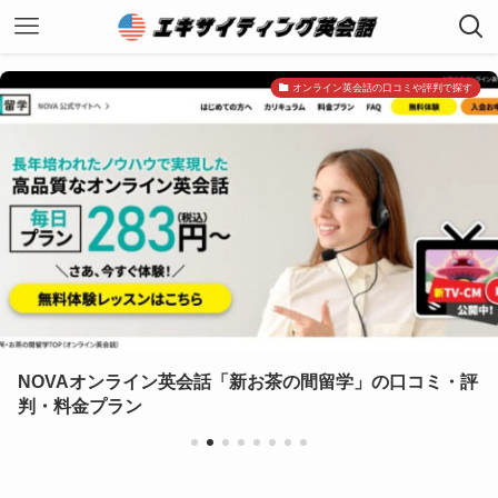
オンライン英会話の口コミや評判で探す
ンライン英会話「新お茶の間留学」の口コミ・評
岡山の英
ラン
い選び方