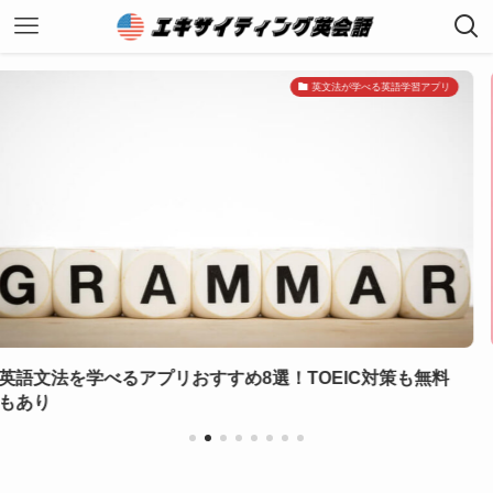
英文法が学べる英語学習アプリ
リおすすめ8選！TOEIC対策も無料
【一発合格】小学生
り
選！合格率をあげ