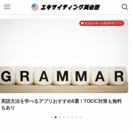
英文法が学べる英語学習アプリ
プリおすすめ8選！TOEIC対策も無料
【TOEFL対
り
ールの選び方ポ