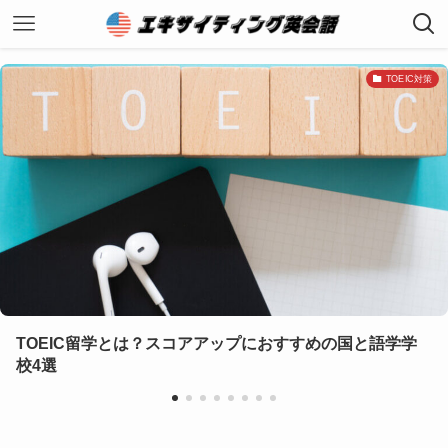
TOEIC対策
IC留学とは？スコアアップにおすすめの国と語学学
英会
得し