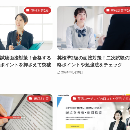
英検対策2級
英検対策準2
次試験面接対策！合格する
英検準2級の面接対策！二次試験の
のポイントを押さえて突破
略ポイントや勉強法をチェック
2024年8月20日
IELTS対策
英語コーチングの口コミや評判で探