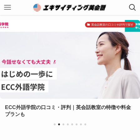
英会話教室の口コミや評判で探す
語学院の口コミ・評判｜英会話教室の特徴や料金
子ども
ン・通