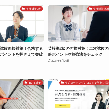
英検対策2級
英検対策準2
次試験面接対策！合格する
英検準2級の面接対策！二次試験の
のポイントを押さえて突破
略ポイントや勉強法をチェック
2024年8月20日
IELTS対策
英語コーチングの口コミや評判で探