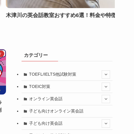
敗しない選び方も
社会人が英検を受験する5つのメ
す
カテゴリー
TOEFL/IELTS他試験対策
TOEIC対策
オンライン英会話
ラ
判
子ども向けオンライン英会話
子ども向け英会話